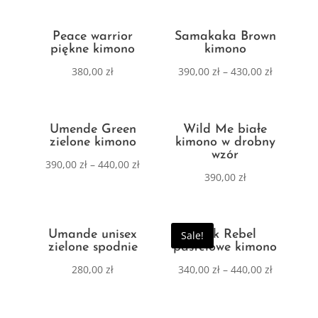
Peace warrior
Samakaka Brown
piękne kimono
kimono
380,00
zł
390,00
zł
–
430,00
zł
Umende Green
Wild Me białe
zielone kimono
kimono w drobny
wzór
390,00
zł
–
440,00
zł
390,00
zł
Umande unisex
Pink Rebel
Sale!
zielone spodnie
pastelowe kimono
280,00
zł
340,00
zł
–
440,00
zł