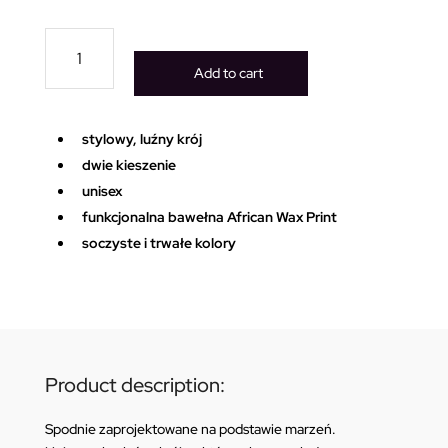
Bongo
Flava
Add to cart
unisex
spodnie
quantity
stylowy, luźny krój
dwie kieszenie
unisex
funkcjonalna bawełna African Wax Print
soczyste i trwałe kolory
Product description:
Spodnie zaprojektowane na podstawie marzeń.