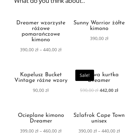
What do you think about..
Dreamer wzorzyste
Sunny Warrior żółte
różowe
kimono
pomarańczowe
390,00
zł
kimono
390,00
zł
–
440,00
zł
Kapelusz Bucket
Zimowa kurtka
Sale!
Vintage różne wzory
Dreamer
90,00
zł
590,00
zł
442,00
zł
Ocieplane kimono
Szlafrok Cape Town
Dreamer
unisex
399,00
zł
–
460,00
zł
390,00
zł
–
440,00
zł