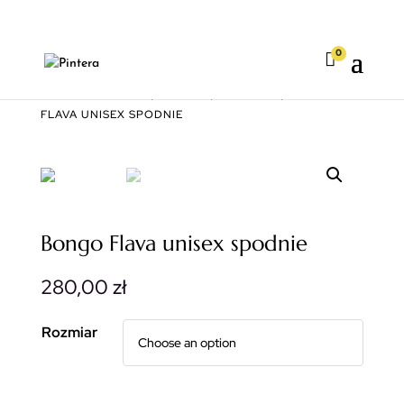
0

STRONA GŁÓWNA
|
KIMONA
|
NOWOŚCI
| BONGO
FLAVA UNISEX SPODNIE
Bongo Flava unisex spodnie
280,00
zł
Rozmiar