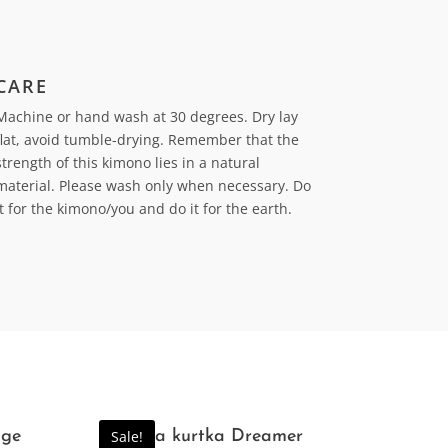
CARE
Machine or hand wash at 30 degrees. Dry lay
flat, avoid tumble-drying.
Remember that the
strength of this kimono lies in a natural
material. Please wash only when necessary. Do
it for the kimono/you and do it for the earth.
age
Zimowa kurtka Dreamer
Sale!