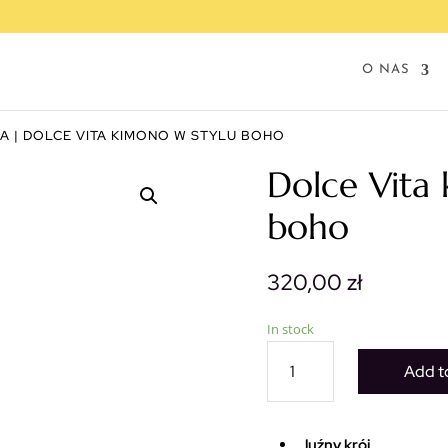
O NAS
NA
| DOLCE VITA KIMONO W STYLU BOHO
Dolce Vita 
boho
320,00
zł
In stock
Dolce
Add t
Vita
kimono
w
stylu
luźny krój