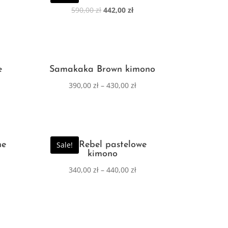
590,00
zł
442,00
zł
e
Samakaka Brown kimono
390,00
zł
–
430,00
zł
ne
Sale!
Pink Rebel pastelowe
kimono
340,00
zł
–
440,00
zł