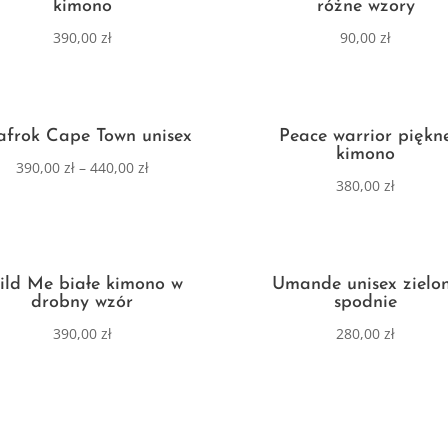
kimono
różne wzory
390,00
zł
90,00
zł
afrok Cape Town unisex
Peace warrior piękn
kimono
390,00
zł
–
440,00
zł
380,00
zł
ld Me białe kimono w
Umande unisex zielo
drobny wzór
spodnie
390,00
zł
280,00
zł