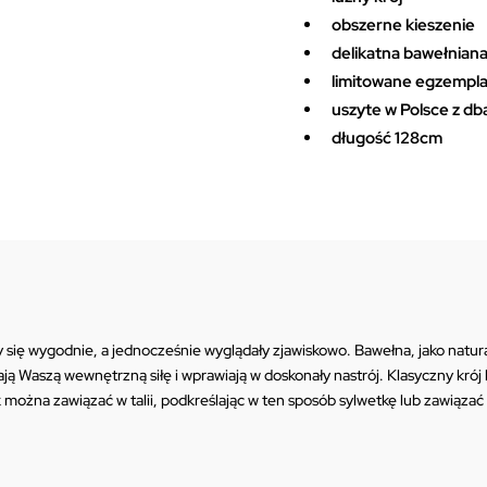
boho
obszerne kieszenie
quantity
delikatna bawełniana
limitowane egzempl
uszyte w Polsce z db
długość 128cm
się wygodnie, a jednocześnie wyglądały zjawiskowo. Bawełna, jako natura
ją Waszą wewnętrzną siłę i wprawiają w doskonały nastrój. Klasyczny krój 
można zawiązać w talii, podkreślając w ten sposób sylwetkę lub zawiązać 