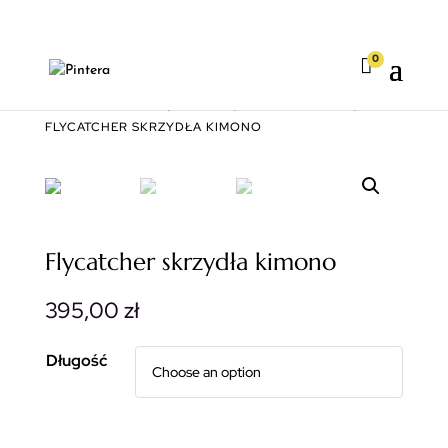
0

STRONA GŁÓWNA
|
KIMONA
|
DŁUGIE KIMONA
|
FLYCATCHER SKRZYDŁA KIMONO
Flycatcher skrzydła kimono
395,00
zł
Długość