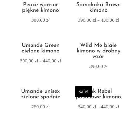
Peace warrior
Samakaka Brown
piękne kimono
kimono
380,00
zł
390,00
zł
–
430,00
zł
Umende Green
Wild Me białe
zielone kimono
kimono w drobny
wzór
390,00
zł
–
440,00
zł
390,00
zł
Umande unisex
Sale!
Pink Rebel
zielone spodnie
pastelowe kimono
280,00
zł
340,00
zł
–
440,00
zł