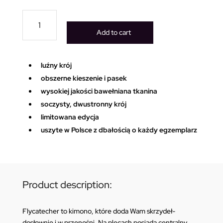
Flycatcher
skrzydła
Add to cart
kimono
quantity
luźny krój
obszerne kieszenie i pasek
wysokiej jakości bawełniana tkanina
soczysty, dwustronny krój
limitowana edycja
uszyte w Polsce z dbałością o każdy egzemplarz
Product description:
Flycatecher
to kimono, które doda Wam skrzydeł-
dosłownie i w przenośni. Na plecach posiada centralny