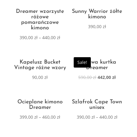
Dreamer wzorzyste
Sunny Warrior żółte
różowe
kimono
pomarańczowe
390,00
zł
kimono
390,00
zł
–
440,00
zł
Kapelusz Bucket
Sale!
Zimowa kurtka
Vintage różne wzory
Dreamer
90,00
zł
590,00
zł
442,00
zł
Ocieplane kimono
Szlafrok Cape Town
Dreamer
unisex
399,00
zł
–
460,00
zł
390,00
zł
–
440,00
zł