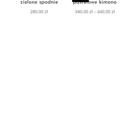
zielone spodnie
pastelowe kimono
280,00
zł
340,00
zł
–
440,00
zł
NIE PRZEGAP
Kimona
Kamizelki
Zero waste
Pintera blog