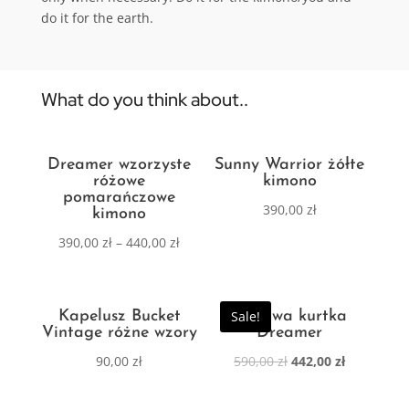
do it for the earth.
What do you think about..
Dreamer wzorzyste
Sunny Warrior żółte
różowe
kimono
pomarańczowe
390,00
zł
kimono
390,00
zł
–
440,00
zł
Kapelusz Bucket
Sale!
Zimowa kurtka
Vintage różne wzory
Dreamer
90,00
zł
590,00
zł
442,00
zł