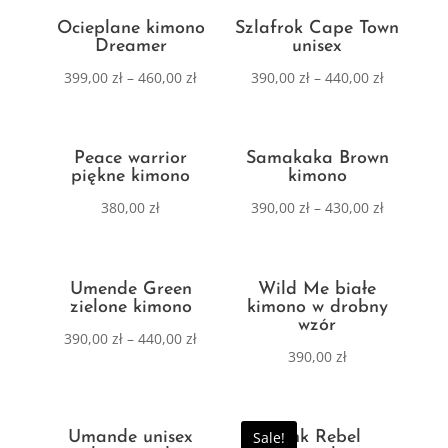
Ocieplane kimono
Szlafrok Cape Town
Dreamer
unisex
399,00
zł
–
460,00
zł
390,00
zł
–
440,00
zł
Peace warrior
Samakaka Brown
piękne kimono
kimono
380,00
zł
390,00
zł
–
430,00
zł
Umende Green
Wild Me białe
zielone kimono
kimono w drobny
wzór
390,00
zł
–
440,00
zł
390,00
zł
Umande unisex
Sale!
Pink Rebel