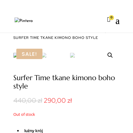
0

STRONA GŁÓWNA
|
KIMONA
|
DŁUGIE KIMONA
|
SURFER TIME TKANE KIMONO BOHO STYLE
SALE!
Surfer Time tkane kimono boho
style
440,00
zł
290,00
zł
Out of stock
luźny krój