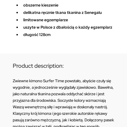
obszerne kieszenie
delikatna ręcznie tkana tkanina z Senegalu
limitowane egzemplarze
uszyte w Polsce z dbałością o każdy egzemplarz
długość 128cm
Product description:
Zwiewne kimono Surfer Time powstało, abyście czuły się
wygodnie, a jednocześnie wyglądały zjawiskowo. Bawełna,
jako naturalna tkanina pozwala oddychać skórze i jest
przyjazna dla środowiska. Soczyste kolory wzmacniają
Waszą wewnętrzną siłę i wprawiają w doskonały nastrój.
Klasyczny krój kimona i jego szerokie autorskie rękawy
pasują zarówno mężczyzną, jak i kobietą. Dołączony pasek
można zawiązać w talii, podkreślając w ten sposób