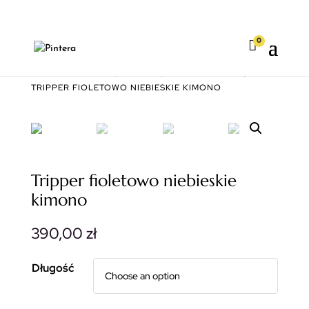
0

STRONA GŁÓWNA
|
KIMONA
|
DŁUGIE KIMONA
|
TRIPPER FIOLETOWO NIEBIESKIE KIMONO
Tripper fioletowo niebieskie
kimono
390,00
zł
Długość