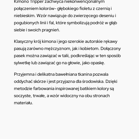
Kimono
Tripper
zachwyca niekonwencjonalnym
połączeniem kolorów- głębokiego fioletu z czernią i
niebieskim. Wzór nawiązuje do zwierzęcego deseniu i
pogubionych linii i fal, które symbolizują podróż w głąb
siebie i swoich pragnień.
Klasyczny krój kimona i jego szerokie autorskie rękawy
pasują zarówno mężczyznom, jak i kobietom. Dołączony
pasek można zawiązać w talii, podkreślając w ten sposób
sylwetkę lub zawiązać go na głowie, jako opaskę.
Przyjemna i delikatna bawełniana tkanina pozwala
oddychać skórze i jest przyjazna dla środowiska. Dzięki
metodzie farbowania inspirowanej batikiem kolory są
soczyste, trwałe, a wzór widoczny na obu stronach
materiału.