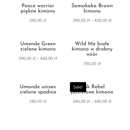
Peace warrior
Samakaka Brown
piękne kimono
kimono
380,00
zł
390,00
zł
–
430,00
zł
Umende Green
Wild Me białe
zielone kimono
kimono w drobny
wzór
390,00
zł
–
440,00
zł
390,00
zł
Umande unisex
Sale!
Pink Rebel
zielone spodnie
pastelowe kimono
280,00
zł
340,00
zł
–
440,00
zł