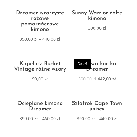
Dreamer wzorzyste
Sunny Warrior żółte
różowe
kimono
pomarańczowe
390,00
zł
kimono
390,00
zł
–
440,00
zł
Kapelusz Bucket
Sale!
Zimowa kurtka
Vintage różne wzory
Dreamer
90,00
zł
590,00
zł
442,00
zł
Ocieplane kimono
Szlafrok Cape Town
Dreamer
unisex
399,00
zł
–
460,00
zł
390,00
zł
–
440,00
zł