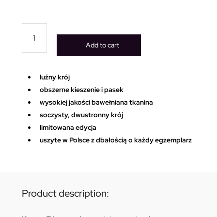
Tripper
fioletowo
Add to cart
niebieskie
kimono
quantity
luźny krój
obszerne kieszenie i pasek
wysokiej jakości bawełniana tkanina
soczysty, dwustronny krój
limitowana edycja
uszyte w Polsce z dbałością o każdy egzemplarz
Product description: